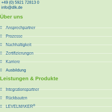
+49 (0) 5921 72813 0
info@dlk.de
Über uns
Ansprechpartner
Prozesse
Nachhaltigkeit
Zertifizierungen
Karriere
Ausbildung
Leistungen & Produkte
Integrationspartner
Rückbauten
®
LEVELMAKER