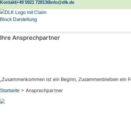
Kontakt
+49 5921 728130
info@dlk.de
Zum
Inhalt
springen
Ihre Ansprechpartner
Wir sind immer 
„Zusammenkommen ist ein Beginn, Zusammenbleiben ein For
>
Ansprechpartner
Startseite