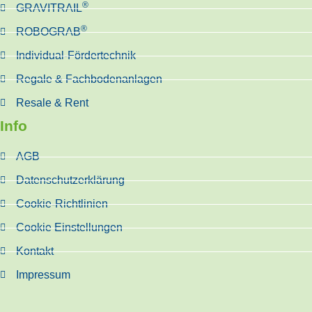
®
GRAVITRAIL
®
ROBOGRAB
Individual-Fördertechnik
Regale & Fachbodenanlagen
Resale & Rent
Info
AGB
Datenschutzerklärung
Cookie-Richtlinien
Cookie Einstellungen
Kontakt
Impressum